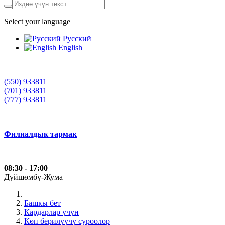
Select your language
Русский
English
(550) 933811
(701) 933811
(777) 933811
Филиалдык тармак
08:30 - 17:00
Дүйшѳмбү-Жума
Башкы бет
Кардарлар үчүн
Кѳп берилүүчү суроолор