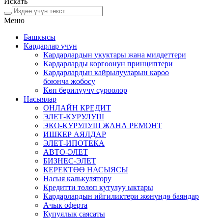
Искать
Меню
Башкысы
Кардарлар үчүн
Кардарлардын укуктары жана милдеттери
Кардарларды коргоонун принциптери
Кардарлардын кайрылууларын кароо
боюнча жобосу
Кѳп берилүүчү суроолор
Насыялар
ОНЛАЙН КРЕДИТ
ЭЛЕТ-КУРУЛУШ
ЭКО-КУРУЛУШ ЖАНА РЕМОНТ
ИШКЕР АЯЛДАР
ЭЛЕТ-ИПОТЕКА
АВТО-ЭЛЕТ
БИЗНЕС-ЭЛЕТ
КЕРЕКТӨӨ НАСЫЯСЫ
Насыя калькулятору
Кредитти төлөп кутулуу ыктары
Кардарлардын ийгиликтери жѳнүндѳ баяндар
Ачык оферта
Купуялык саясаты