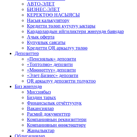
АВТО-ЭЛЕТ
БИЗНЕС-ЭЛЕТ
КЕРЕКТӨӨ НАСЫЯСЫ
Насыя калькулятору
Кредитти төлөп кутулуу ыктары
Кардарлардын ийгиликтери жѳнүндѳ баяндар
Ачык оферта
Купуялык саясаты
Кредитти QR аркылуу төлөө
Депозиттер
«Пенсиялык» депозити
«Топтолмо» депозити
«Мөөнөттүү» депозити
«Элет-Бизнес» депозити
QR аркылуу депозитти толуктоо
Биз жѳнүндѳ
Миссиябыз
Биздин тарых
Финансылык отчёттуулук
Вакансиялар
Расмий документтер
Компаниянын реквизиттери
Компаниянын ѳнѳктѳштѳрү
Жаңылыктар
Облигациялар