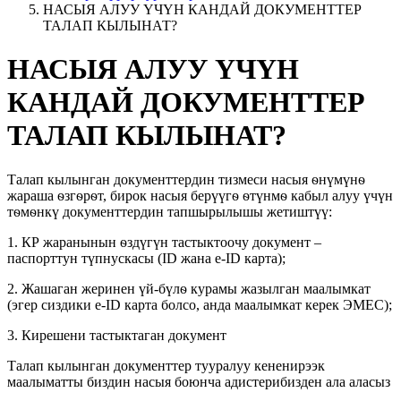
НАСЫЯ АЛУУ ҮЧҮН КАНДАЙ ДОКУМЕНТТЕР
ТАЛАП КЫЛЫНАТ?
НАСЫЯ АЛУУ ҮЧҮН
КАНДАЙ ДОКУМЕНТТЕР
ТАЛАП КЫЛЫНАТ?
Талап кылынган документтердин тизмеси насыя ѳнүмүнѳ
жараша ѳзгѳрѳт, бирок насыя берүүгѳ ѳтүнмѳ кабыл алуу үчүн
тѳмѳнкү документтердин тапшырылышы жетиштүү:
1. КР жаранынын ѳздүгүн тастыктоочу документ –
паспорттун түпнускасы (ID жана e-ID карта);
2. Жашаган жеринен үй-бүлѳ курамы жазылган маалымкат
(эгер сиздики e-ID карта болсо, анда маалымкат керек ЭМЕС);
3. Кирешени тастыктаган документ
Талап кылынган документтер тууралуу кененирээк
маалыматты биздин насыя боюнча адистерибизден ала аласыз