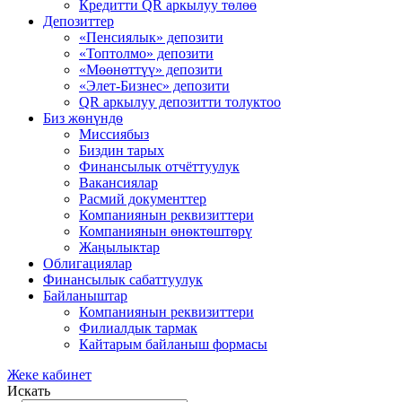
Кредитти QR аркылуу төлөө
Депозиттер
«Пенсиялык» депозити
«Топтолмо» депозити
«Мөөнөттүү» депозити
«Элет-Бизнес» депозити
QR аркылуу депозитти толуктоо
Биз жѳнүндѳ
Миссиябыз
Биздин тарых
Финансылык отчёттуулук
Вакансиялар
Расмий документтер
Компаниянын реквизиттери
Компаниянын ѳнѳктѳштѳрү
Жаңылыктар
Облигациялар
Финансылык сабаттуулук
Байланыштар
Компаниянын реквизиттери
Филиалдык тармак
Кайтарым байланыш формасы
Жеке кабинет
Искать