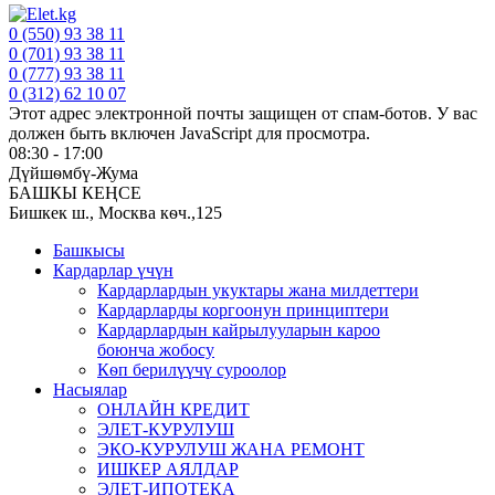
0 (550) 93 38 11
0 (701) 93 38 11
0 (777) 93 38 11
0 (312) 62 10 07
Этот адрес электронной почты защищен от спам-ботов. У вас
должен быть включен JavaScript для просмотра.
08:30 - 17:00
Дүйшѳмбү-Жума
БАШКЫ КЕҢСЕ
Бишкек ш., Москва кѳч.,125
Башкысы
Кардарлар үчүн
Кардарлардын укуктары жана милдеттери
Кардарларды коргоонун принциптери
Кардарлардын кайрылууларын кароо
боюнча жобосу
Кѳп берилүүчү суроолор
Насыялар
ОНЛАЙН КРЕДИТ
ЭЛЕТ-КУРУЛУШ
ЭКО-КУРУЛУШ ЖАНА РЕМОНТ
ИШКЕР АЯЛДАР
ЭЛЕТ-ИПОТЕКА