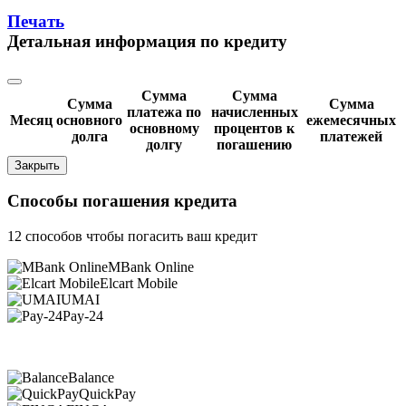
Печать
Детальная информация по кредиту
Сумма
Сумма
Сумма
Сумма
платежа по
начисленных
Месяц
основного
ежемесячных
основному
процентов к
долга
платежей
долгу
погашению
Закрыть
Способы погашения кредита
12 способов чтобы погасить ваш кредит
MBank Online
Elcart Mobile
UMAI
Pay-24
Balance
QuickPay