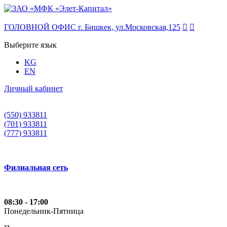
ГОЛОВНОЙ ОФИС г. Бишкек, ул.Московская,125


Выберите язык
KG
EN
Личный кабинет
(550) 933811
(701) 933811
(777) 933811
Филиальная сеть
08:30 - 17:00
Понедельник-Пятница