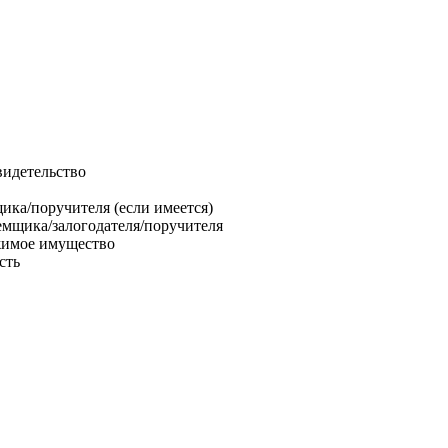
видетельство
щика/поручителя (если имеется)
аемщика/залогодателя/поручителя
жимое имущество
сть