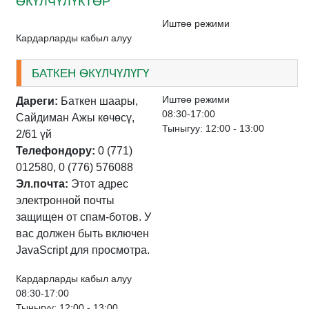
ѲКҮЛЧҮЛҮКТѲР
Иштѳѳ режими
Кардарларды кабыл алуу
БАТКЕН ѲКҮЛЧҮЛҮГҮ
Иштѳѳ режими
Дареги:
Баткен шаары,
08:30-17:00
Сайдиман Ажы көчөсү,
Тыныгуу: 12:00 - 13:00
2/61 үй
Телефондору:
0 (771)
012580, 0 (776) 576088
Эл.почта:
Этот адрес
электронной почты
защищен от спам-ботов. У
вас должен быть включен
JavaScript для просмотра.
Кардарларды кабыл алуу
08:30-17:00
Тыныгуу: 12:00 - 13:00