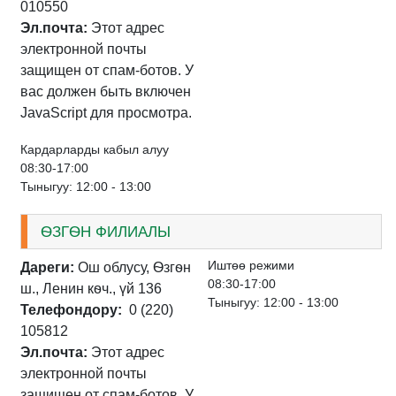
010550
Эл.почта:
Этот адрес
электронной почты
защищен от спам-ботов. У
вас должен быть включен
JavaScript для просмотра.
Кардарларды кабыл алуу
08:30-17:00
Тыныгуу: 12:00 - 13:00
ѲЗГѲН ФИЛИАЛЫ
Иштѳѳ режими
Дареги:
Ош облусу, Ѳзгѳн
08:30-17:00
ш., Ленин кѳч., үй 136
Тыныгуу: 12:00 - 13:00
Телефондору:
0 (220)
105812
Эл.почта:
Этот адрес
электронной почты
защищен от спам-ботов. У