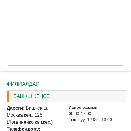
ФИЛИАЛДАР
БАШКЫ КЕҢСЕ
Иштѳѳ режими
Дареги:
Бишкек ш.,
08:30-17:00
Москва кѳч., 125
Тыныгуу: 12:00 - 13:00
(Логвиненко кѳч.кес.)
Телефондору: