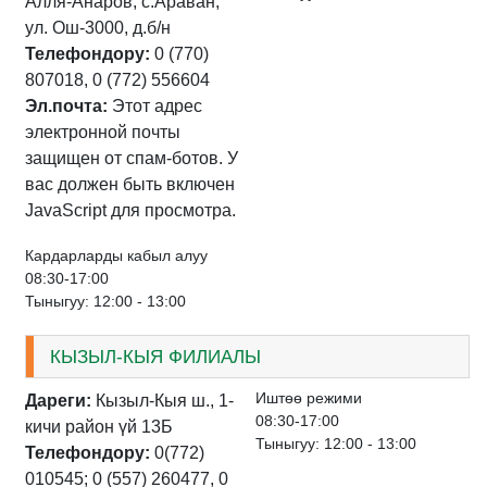
Алля-Анаров, с.Араван,
ул. Ош-3000, д.б/н
Телефондору:
0 (770)
807018, 0 (772) 556604
Эл.почта:
Этот адрес
электронной почты
защищен от спам-ботов. У
вас должен быть включен
JavaScript для просмотра.
Кардарларды кабыл алуу
08:30-17:00
Тыныгуу: 12:00 - 13:00
КЫЗЫЛ-КЫЯ ФИЛИАЛЫ
Иштѳѳ режими
Дареги:
Кызыл-Кыя ш., 1-
08:30-17:00
кичи район үй 13Б
Тыныгуу: 12:00 - 13:00
Телефондору:
0(772)
010545; 0 (557) 260477, 0