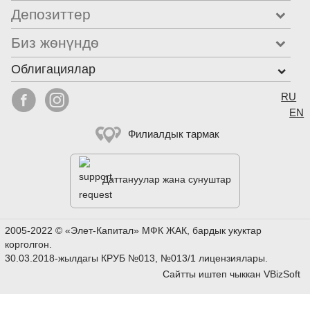
Депозиттер
Биз жѳнүндѳ
Облигациялар
Select


RU
EN
Филиалдык тармак
Даттануулар жана сунуштар
2005-2022 © «Элет-Капитал» МФК ЖАК, бардык укуктар
корголгон.
30.03.2018-жылдагы КРУБ №013, №013/1 лицензиялары.
Сайтты иштеп чыккан
VBizSoft