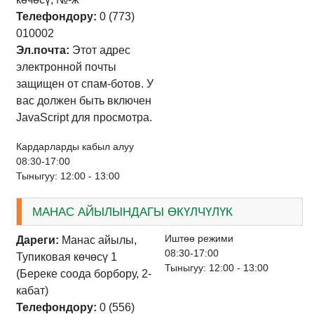
Телефондору:
0 (773)
010002
Эл.почта:
Этот адрес
электронной почты
защищен от спам-ботов. У
вас должен быть включен
JavaScript для просмотра.
Кардарларды кабыл алуу
08:30-17:00
Тыныгуу: 12:00 - 13:00
МАНАС АЙЫЛЫНДАГЫ ӨКҮЛЧҮЛҮК
Иштѳѳ режими
Дареги:
Манас айылы,
08:30-17:00
Тупиковая көчөсү 1
Тыныгуу: 12:00 - 13:00
(Береке соода борбору, 2-
кабат)
Телефондору:
0 (556)