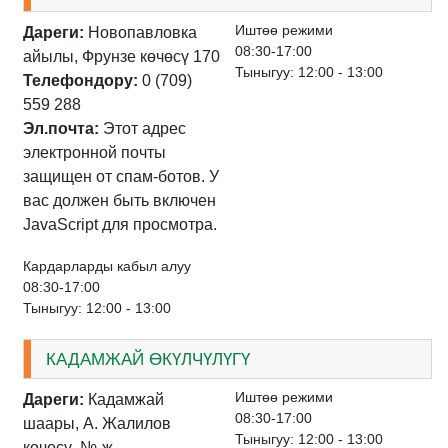
Иштѳѳ режими
Дареги:
Новопавловка
08:30-17:00
айылы, Фрунзе көчөсү 170
Тыныгуу: 12:00 - 13:00
Телефондору:
0 (709)
559 288
Эл.почта:
Этот адрес
электронной почты
защищен от спам-ботов. У
вас должен быть включен
JavaScript для просмотра.
Кардарларды кабыл алуу
08:30-17:00
Тыныгуу: 12:00 - 13:00
КАДАМЖАЙ ӨКҮЛЧҮЛҮГҮ
Иштѳѳ режими
Дареги:
Кадамжай
08:30-17:00
шаары, А. Жалилов
Тыныгуу: 12:00 - 13:00
көчөсү, №-ж