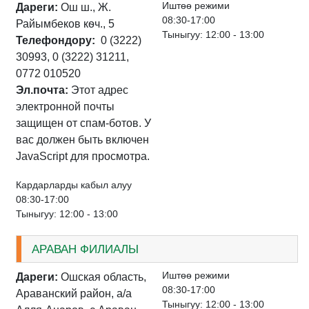
Иштѳѳ режими
Дареги:
Ош ш., Ж.
08:30-17:00
Райымбеков кѳч., 5
Тыныгуу: 12:00 - 13:00
Телефондору:
0 (3222)
30993, 0 (3222) 31211,
0772 010520
Эл.почта:
Этот адрес
электронной почты
защищен от спам-ботов. У
вас должен быть включен
JavaScript для просмотра.
Кардарларды кабыл алуу
08:30-17:00
Тыныгуу: 12:00 - 13:00
АРАВАН ФИЛИАЛЫ
Иштѳѳ режими
Дареги:
Ошская область,
08:30-17:00
Араванский район, а/а
Тыныгуу: 12:00 - 13:00