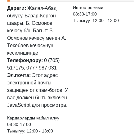
Иштѳѳ режими
Дареги:
Жалал-Абад
08:30-17:00
облусу, Базар-Коргон
Тыныгуу: 12:00 - 13:00
шаары, Б. Осмонов
көчөсү б/н. Багыт: Б.
Осмонов көчөсү менен А.
Текебаев көчөсүнүн
кесилишинде
Телефондору:
0 (705)
517175, 0777 987 031
Эл.почта:
Этот адрес
электронной почты
защищен от спам-ботов. У
вас должен быть включен
JavaScript для просмотра.
Кардарларды кабыл алуу
08:30-17:00
Тыныгуу: 12:00 - 13:00