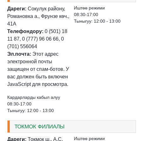
Иштѳѳ режими
Дареги:
Сокулук району,
08:30-17:00
Романовка а., Фрунзе кѳч.,
Тыныгуу: 12:00 - 13:00
41А
Телефондору:
0 (501) 18
11 87, 0 (777) 96 06 66, 0
(701) 556064
Эл.почта:
Этот адрес
электронной почты
защищен от спам-ботов. У
вас должен быть включен
JavaScript для просмотра.
Кардарларды кабыл алуу
08:30-17:00
Тыныгуу: 12:00 - 13:00
ТОКМОК ФИЛИАЛЫ
Иштѳѳ режими
Дареги:
Токмок ш., А.С.