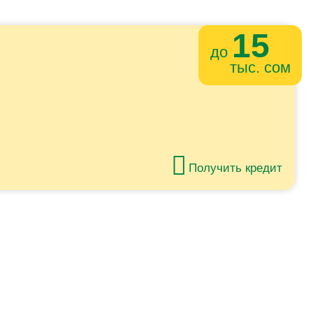
15
до
тыс. сом
Получить кредит