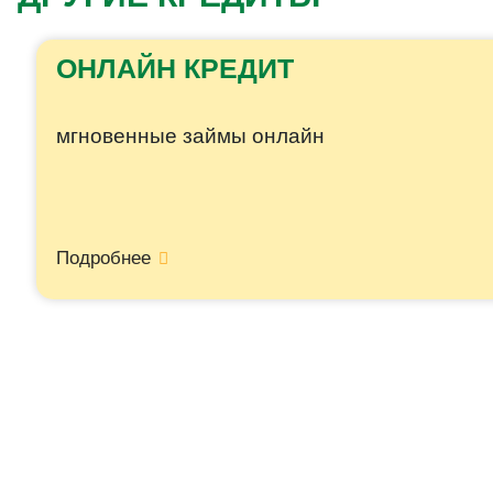
П
О
ОНЛАЙН КРЕДИТ
С
О
мгновенные займы онлайн
Б
Ы
П
Подробнее
О
Г
А
Ш
Е
Н
И